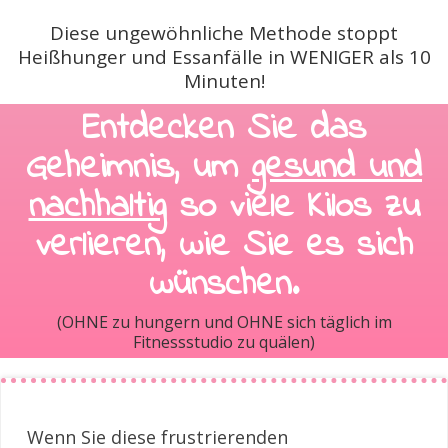
Diese ungewöhnliche Methode stoppt
Heißhunger und Essanfälle in WENIGER als 10
Minuten!
Entdecken Sie das
Geheimnis, um
gesund und
nachhaltig
so viele Kilos zu
verlieren, wie Sie es sich
wünschen.
(OHNE zu hungern und OHNE sich täglich im
Fitnessstudio zu quälen)
Wenn Sie diese frustrierenden