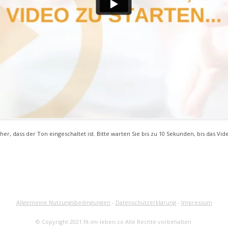
icher, dass der Ton eingeschaltet ist. Bitte warten Sie bis zu 10 Sekunden, bis das Vide
Allgemeine Nutzungsbedingungen
-
Datenschutzerklärung
-
Impressum
© Copyright
2021
fit-im-leben.co Alle Rechte vorbehalten.