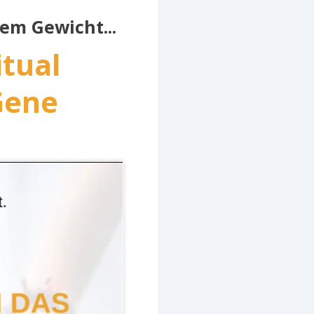
em Gewicht...
itual
-Gene